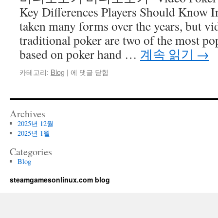
Key Differences Players Should Know I
taken many forms over the years, but vi
traditional poker are two of the most po
based on poker hand …
계속 읽기
→
비
카테고리:
Blog
|
에 댓글 닫힘
디
오
포
커
Archives
2025년 12월
2025년 1월
Categories
Blog
steamgamesonlinux.com blog