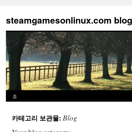
컨
텐
steamgamesonlinux.com blo
츠
로
건
너
뛰
기
홈
Blog
카테고리 보관물: