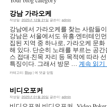
Your blog category
강남 가라오케
작성일:
2025년 12월 21일
글쓴이:
admin
강남에서 가라오케를 찾는 사람들이 
강남은 서울에서도 유흥·엔터테인먼
집된 지역 중 하나로, 가라오케 문화
해 있다. 단순히 노래를 부르는 공간
스 접대·친목 자리 등 목적에 따라 
특징이다. 그래서 방문 …
계속 읽기
강
카테고리:
Blog
|
에 댓글 닫힘
남
가
라
비디오포커
오
케
작성일:
2025년 01월 20일
글쓴이:
admin
비디오포커 비디오포커 Video Poker vs Tr